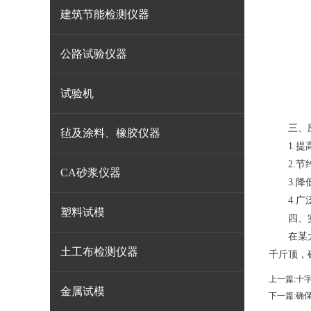
建筑节能检测仪器
公路试验仪器
试验机
三、应
毡及涂料、橡胶仪器
1.提高
2.节约
CA砂浆仪器
3.降低
4.广泛
塑料试模
四、实
在某大型
土工布检测仪器
千斤顶，
上一篇:
十
金属试模
下一篇:
确