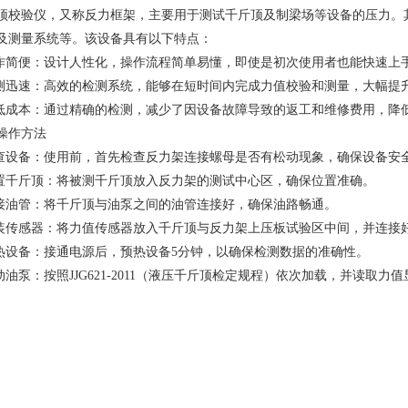
顶校验仪
，又称反力框架，主要用于测试千斤顶及制梁场等设备的压力。
及测量系统等。该设备具有以下特点：
简便：设计人性化，操作流程简单易懂，即使是初次使用者也能快速上
迅速：高效的检测系统，能够在短时间内完成力值校验和测量，大幅提
成本：通过精确的检测，减少了因设备故障导致的返工和维修费用，降
作方法
设备：使用前，首先检查反力架连接螺母是否有松动现象，确保设备安
千斤顶：将被测千斤顶放入反力架的测试中心区，确保位置准确。
油管：将千斤顶与油泵之间的油管连接好，确保油路畅通。
传感器：将力值传感器放入千斤顶与反力架上压板试验区中间，并连接
设备：接通电源后，预热设备5分钟，以确保检测数据的准确性。
油泵：按照JJG621-2011（液压千斤顶检定规程）依次加载，并读取力