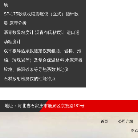
项
SP-175砂浆收缩膨胀仪（立式）指针数
显 原理分析
沥青数显粘度计 沥青布氏粘度计 进口运
动粘度计
双平板导热系数测定仪聚氨脂、岩棉、泡
棉、珍珠岩等）及复合保温材料 水泥苯板
胶粒、保温砂浆等导热系数测定仪
石材放射检测仪的性能特点
地址：河北省石家庄市鹿泉区京赞路181号
首页
公司介绍
© 