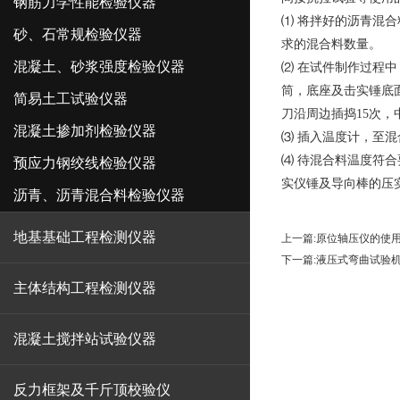
钢筋力学性能检验仪器
⑴ 将拌好的沥青混合
砂、石常规检验仪器
求的混合料数量。
混凝土、砂浆强度检验仪器
⑵ 在试件制作过程
筒，底座及击实锤底
简易土工试验仪器
刀沿周边插捣15次，
混凝土掺加剂检验仪器
⑶ 插入温度计，至
⑷ 待混合料温度符
预应力钢绞线检验仪器
实仪锤及导向棒的压
沥青、沥青混合料检验仪器
地基基础工程检测仪器
上一篇:
原位轴压仪的使
下一篇:
液压式弯曲试验
主体结构工程检测仪器
混凝土搅拌站试验仪器
反力框架及千斤顶校验仪