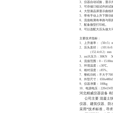
3、仪器自动试验，显示
3、可存储15组试件的试
4、大型液晶屏显示曲线
5、带有手动上升下降功
6、流值检测有单路与双
7、配备微型打印机。
8、可以选配大压头做大
主要技术指标：
1、上升速率：（50±5）mm
2、压头直径：（101.6±0
（152.4±0.2）mm
3、zui大压力：30KN
4、流值范围：0－15.00
5、环境温度：≤30℃。
6、相对湿度：≤85%。
7、整机功耗：不大于70
8、外型尺寸： 650x480x
9、仪器净重： 100kg
10、电源电压：220v
LW
河北精威
仪器设备 
公司主要
混凝土快
仪器、建筑仪器、防
采用*技术标准，寻