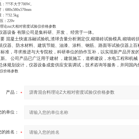
：???不大于700W。
680x580x570mm
??32.5kg
压：220v
理论zui大相对密度试验仪价格参数
仪器设备 有限公司是集科研、开发 、经营于一体。
要
混凝土快速冻融试验机,渣球含量分析测定仪,砌墙砖试验模具,砌墙砖
筑仪器、防水材料、建筑节能、油漆、涂料、钢筋、路面等试验仪器上百
术标准，寻求推进与大专院校，科研单位的协作互补，以实现新产品开发
更新。 公司产品已广泛用于建材 ，建筑施工，道桥建设，水电工程和机
总体规划设计，仪器设备成套供应安装调试，技术咨询等服务，并同国内
仪价格参数
产品：
您的单位：
您的姓名：