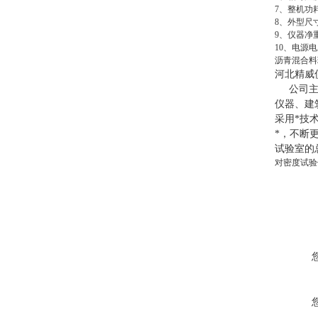
7、整机功耗
8、外型尺寸：
9、仪器净重：
10、电源电
沥青混合料
河北精威
公司主
仪器、建
采用*技
*，不断
试验室的
对密度试验