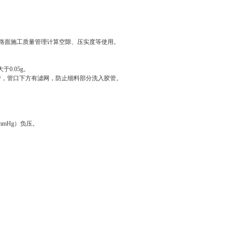
货路面施工质量管理计算空隙、压实度等使用。
于0.05g。
管，管口下方有滤网，防止细料部分洗入胶管。
mHg）负压。