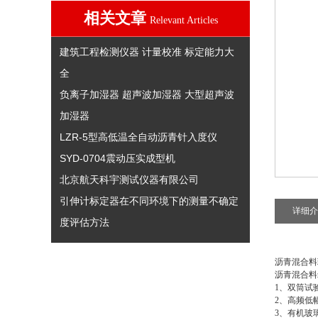
相关文章
Relevant Articles
建筑工程检测仪器 计量校准 标定能力大
全
负离子加湿器 超声波加湿器 大型超声波
加湿器
LZR-5型高低温全自动沥青针入度仪
SYD-0704震动压实成型机
北京航天科宇测试仪器有限公司
引伸计标定器在不同环境下的测量不确定
详细介
度评估方法
沥青混合料
沥青混合料
1、双筒试
2、高频低
3、有机玻