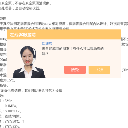
口真空泵，不存在真空泵回油现象。
口处理器，全自动控制仪器。
范围
于真空法测定沥青混合料理论zui大相对密度，供沥青混合料配合比设计、路况调查
用于吸水率大于3%的多孔性集料的沥青混合料。
0kg以上，感量不大于0.5kg；称量5kg以上，感量不大于0.1g；称量2kg以下，感量不大
欢迎您！
根据试样数量选用表1中的A、B、C任何一种类型。负压容器口带橡皮塞，上接橡胶
来自局域网的朋友！有什么可以帮助您的
属设备
吗？
塑料或金属制的罐，容积大于1000mL有密封盖，接真空胶管，与真空泵连接
000mL的真空容量瓶带胶皮塞，接真空胶管，与真空泵连接
燥器带胶皮塞，放气阀，接真空胶皮管与真空泵连接
置：由真空泵及水银压力计（或真空表）组成，真空泵能使负压容器内造成4kPa（30m
温控制25℃±0.5℃。
为0.5℃。
板等。
下设备供您选择，其他辅助器具可代为提供：
数:
：3Min。
－0.1MPa。
：5000mlX2。
式：连续/间隙。
????≤30℃。?
????≤85%。