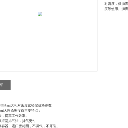
对密度，供沥
度等使用。沥青
绍
理论zui大相对密度试验仪价格参数
zui大理论密度仪
主要特点：
验，提高工作效率。
幅振荡排气法，排气更*。
璃容器，进口密封圈，不漏气，不开裂。