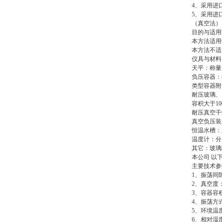
4、采用进
5、采用进
（真空法）
目的与适用
本方法适用
本方法不适
仪具与材料
天平：称量1
负压容器：
类型容器附
耐压玻璃、
容积大于1
耐压真空干
真空负压装
恒温水槽：水
温度计：分度
其它：玻璃
本公司 以
主要技术参
1、振荡间隙
2、真空度：
3、容器容积
4、振荡方
5、环境温度：
6、相对湿度：