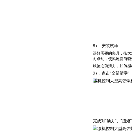
8
）
.
安装试样
选好需要
的
夹具
，
按大
向点动，使风炮套筒套
试验之前清力，如传感
9
）
.
点
击
“
全部清
零
"
完成
对
“
轴
力
"
、
“
扭
矩
"