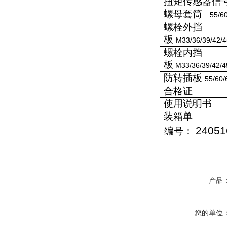
扭矩传感器信
螺母套
筒
55/
6
螺栓外
挡
板
M
33/
36/39/42
/
螺栓内
挡
板
M
33/
36/39/42
/4
防转插板
55/
60/
合格证
使用说明书
装箱单
24051
编号
：
产品
您的单位