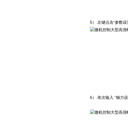
5
）
.
左键点
击
“
参数设
6
）
.
依次输
入
“
轴力设