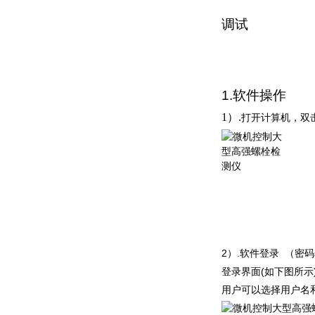
调试
1
.
软件操作
1
）
.
打开计算机，双
2
）
.
软件登
录
（密
码
登录界
面
(
如下图所
示
用户可以选择用户名