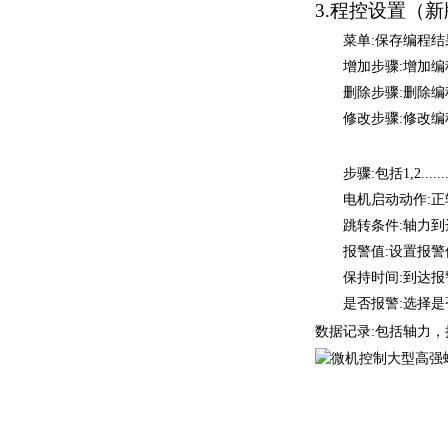
3.
程控设置（新
菜
单
:
保存编程结
增加步
骤
:
增加编
删除步
骤
:
删除编
修改步
骤
:
修改编
步
骤
:
包
括
1,2......
电机启动动
作
:
正
跳转条
件
:
轴力到
报警
值
:
设置报警
保持时
间
:
到达报
是否报
警
:
选择是
数据记
录
:
包括轴力，