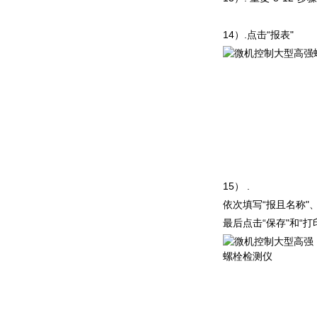
1
4
）
.
点
击
“
报
表
"
1
5
）
.
依次填
写
“
报且名
称
"
最后点
击
“
保
存
"
和
“
打