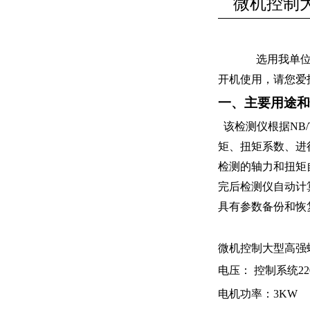
微机控制
选用我单
开机使用，请您爱
一、主要用途和
该检测仪根
据
N
B/
矩、扭矩系数、进
检测的轴力和扭矩
完后检测仪自动计
具有参数备份和恢
微机控制大型高强
电压
：
控制系
统
22
电机功率：
3
K
W