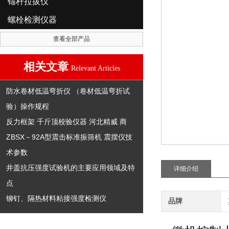
锚杆拉拔仪
螺栓检测仪器
查看全部产品
相关文章
Relevant Articles
防水卷材低温弯折仪 （卷材低温弯折试
验）操作规程
反力框架 千斤顶校验仪器 河北精威 商
ZBSX－92A型震击标准振筛机 震摆仪技
术参数
井盖抗压强度试验机的主要应用领域及特
详细介绍
点
铆钉、隔热材料粘接强度检测仪
品牌