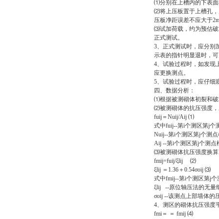
⑴分别在上槽内的下表面
⑵将上压板置于上槽孔，
压板净距误差不应大于2
⑶试加荷载，约为预估破
正式测试。
3、正式测试时，应分别
示表的指针明显退时，可
4、试验过程时，如发现
应更换测点。
5、试验过程时，应仔细
四、数据分析：
⑴根据被测砌体初裂和破
⑵被测砌体的抗压强度，
fuij＝Nuij/Aij ⑴
式中fuij--第i个测区
Nuij--第i个测区第j
Aij --第i个测区第j
⑶被测砌体抗压强度换算
fmij=fuij/ξlij ⑵
ξlij ＝1.36＋0.54σoij ⑶
式中fmij--第i个测区
ξlij --原位轴压法的
σoij --该测点上部
4、测区的砌体抗压强度
fmi＝ ＝ fmij ⑷