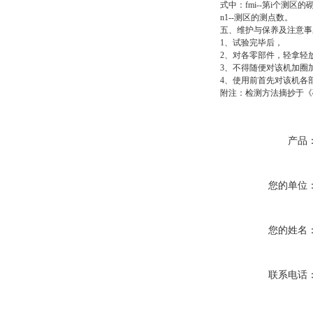
式中：fmi--第i个测区
n1--测区的测点数。
五、维护与保养及注意事
1、试验完毕后，
2、对各零部件，轻拿轻
3、不得随便对该机加圈
4、使用前首先对该机各
附注：检测方法摘抄于《
产品
您的单位
您的姓名
联系电话