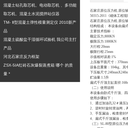
混凝土钻孔取芯机、电动取芯机 、多功能
石家庄原位压力机 原位
取芯机、混凝土水泥搅拌站仪器
50315-2011《砌体
石家庄原位压力机 原位
TM- Ⅱ型混凝土弹性模量测定仪 2010新产
结构组成： 本设备由扁
品
主要技术指标 ：
额定压力;800KN
混凝土硫酸盐干湿循环试验机 我公司主打
极限压力:1000KN
大行程:20mm
产品
极限行程:25mm
河北石家庄反力框架
示值相对误差:1%
上压板平面尺寸：370mmX
ZSX-5IA红砖石灰爆裂蒸煮箱 哪个 的质
设备总重量：104kg、其
下压板尺寸;240mmX240
量 *
贮油量:1.5升
扁式千斤顶主缸直径:168
（二）使用说明
本设备由卧式千斤顶、四
使用步骤如下：
1、通过加油孔32＃液压
2、逆时针旋转泄油闸，
3、手泵漏油，检查密封
4、扁式千斤顶漏油，检
（三）SL-80型原位压