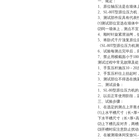
一、规定：
1、原位轴压法是在墙体
2、SL-80T型原位压
3、测试部件应具有代表
⑴测试部位宜选在墙体中
⑵同一墙体上，测点不宜
4、顺时针旋紧泄油闸，使
5、将卧式千斤顶复原位
《SL-80T型原位压力
6、试验每测点完毕后，
7、禁止用横截面小于18
测试过程中常见故障及处
1、手泵压杆施压10－
2、手泵压杆往上抬起时
3、测试部位不得选在挑
二、测试设备：
1、SL-80型原位压
2、以后正常使用阶段，
三、试验步骤：
1、在选定的测点上开凿
⑴上水平槽尺寸（长×厚×高）
下水平槽尺寸（长×厚×高）2
⑵上下槽孔应对齐，两槽之
⑶开槽时应注意防止扰动
2、在被测墙体间安放SL