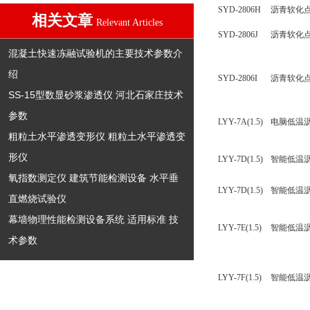
SYD-2806H
沥青软化
相关文章
Relevant Articles
SYD-2806J
沥青软化
混凝土快速冻融试验机的主要技术参数介
绍
SYD-2806I
沥青软化
SS-15型数显砂浆渗透仪 河北石家庄技术
参数
LYY-7A(1.5)
电脑低温
粗粒土水平渗透变形仪 粗粒土水平渗透变
形仪
LYY-7D(1.5)
智能低温
氧指数测定仪 建筑节能检测设备 水平垂
LYY-7D(1.5)
智能低温
直燃烧试验仪
幕墙物理性能检测设备系统 适用标准 技
LYY-7E(1.5)
智能低温
术参数
LYY-7F(1.5)
智能低温