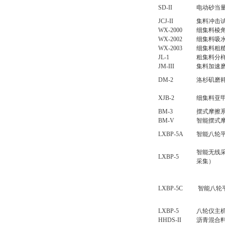
SD-II
电动砂当
JCJ-II
集料冲击
WX-2000
细集料棱
WX-2002
细集料吸
WX-2003
细集料粗
JL-1
粗集料分
JM-III
集料加速
DM-2
洛杉矶磨
XJB-2
细集料亚
BM-3
摆式摩擦
BM-V
智能摆式
LXBP-5A
智能八轮
智能无线
LXBP-5
采集）
LXBP-5C
智能八轮平
LXBP-5
八轮仪主
HHDS-II
沥青混合