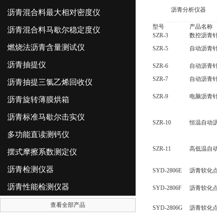
沥青分析仪器
沥青混合料最大相对密度仪
型号
产品
沥青混合料马歇尔稳定度仪
SZR-3
数控沥青
燃烧法沥青含量测试仪
SZR-5
自动沥青
沥青抽提仪
SZR-6
自动沥青
SZR-7
自动沥青
沥青抽提三氯乙烯回收仪
SZR-9
电脑沥青
沥青旋转薄膜烘箱
沥青标准马歇尔击实仪
SZR-10
恒温自动
多功能直读测钙仪
SZR-11
高低温自
摆式摩擦系数测定仪
沥青检测仪器
SYD-2806E
沥青软化
沥青性能检测仪器
SYD-2806F
沥青软化点
查看全部产品
SYD-2806G
沥青软化