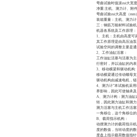
弯曲试验时值滚zui大宽度（
净重:主机、测力计、附件（K
弯曲试验zui大高度（mm）
装箱重量：主机、测力计（含
三：
钢筋万能材料试验机
机器各系统及工作原理：
1、主机：主机由高度可
其工作原理是由高压油泵
试验空间的调整主要是通
2、工作油缸活塞：
工作油缸活塞与活塞为主
行密封，并以油缸的内表
3、移动横梁和驱动机构:
移动横梁通过传动螺母支
驱动机构由减速电机，链
4、测力计”本试验机采
界影响，因此可使轴承及
A、测力计构：测力油缸
转，因此测力油缸和测力
测力活塞与主机工作活塞
一角移位，这个角移位的
B、载荷指示机构：
动摆测力计的载荷指示机
度的数值，当转动度的数
度盘上指示载荷数值指针