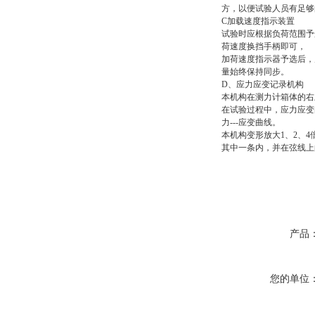
方，以便试验人员有足够
C加载速度指示装置
试验时应根据负荷范围予
荷速度换挡手柄即可，
加荷速度指示器予选后，
量始终保持同步。
D、应力应变记录机构
本机构在测力计箱体的右
在试验过程中，应力应变
力---应变曲线。
本机构变形放大1、2、
其中一条内，并在弦线上的
产品
您的单位