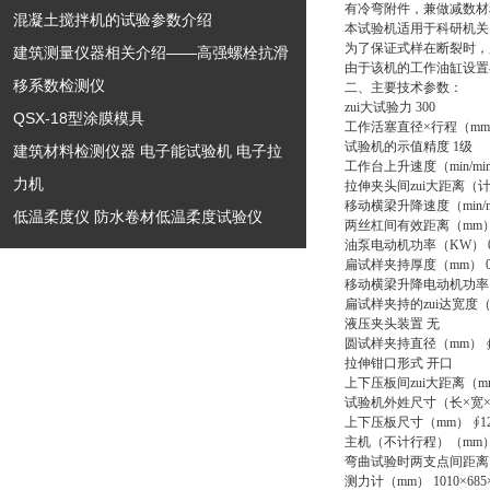
有冷弯附件，兼做减数材
混凝土搅拌机的试验参数介绍
本试验机适用于科研机关
为了保证式样在断裂时，
建筑测量仪器相关介绍——高强螺栓抗滑
由于该机的工作油缸设置
移系数检测仪
二、主要技术参数：
zui大试验力 300
QSX-18型涂膜模具
工作活塞直径×行程（mm） 
试验机的示值精度 1级
建筑材料检测仪器 电子能试验机 电子拉
工作台上升速度（min/min）
力机
拉伸夹头间zui大距离（计
移动横梁升降速度（min/mi
低温柔度仪 防水卷材低温柔度试验仪
两丝杠间有效距离（mm） 
油泵电动机功率（KW） 0.
扁试样夹持厚度（mm） 0-
移动横梁升降电动机功率（K
扁试样夹持的zui达宽度（m
液压夹头装置 无
圆试样夹持直径（mm） ∮1
拉伸钳口形式 开口
上下压板间zui大距离（mm
试验机外姓尺寸（长×宽
上下压板尺寸（mm） ∮12
主机（不计行程）（mm） 85
弯曲试验时两支点间距离（m
测力计（mm） 1010×685×