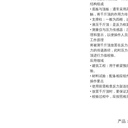
结构组成
• 底板与顶板：通常采
触，将千斤顶的作用力传
• 支撑柱：一般为四根
• 液压千斤顶：是反力
• 测量仪与压力传感器
理和显示，以便操作人员
工作原理
将被测千斤顶放置在反力
力的传递路径，此时压力
顶进行力值校验。
应用领域
• 建筑工程：用于桥梁
验。
• 材料试验：配备相应
操作要点
• 使用前需检查反力架
• 放置千斤顶时，要保
• 校验过程中，应按照
产品