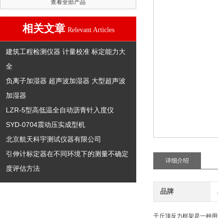
查看全部产品
相关文章
Relevant Articles
建筑工程检测仪器 计量校准 标定能力大
全
负离子加湿器 超声波加湿器 大型超声波
加湿器
LZR-5型高低温全自动沥青针入度仪
SYD-0704震动压实成型机
北京航天科宇测试仪器有限公司
引伸计标定器在不同环境下的测量不确定
详细介绍
度评估方法
品牌
千斤顶反力框架
是一种用