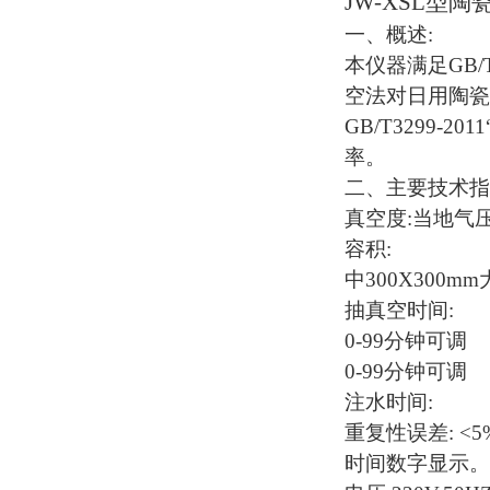
JW-XSL型
陶
一、
概述
:
本仪器满足
GB
空法对日用陶瓷
GB/T3299-2
率。
二、
主要技术指
真空度
:当地气压(
容积
:
中
300X300mm
抽真空时间
:
0-99分钟可调
0-99分钟可调
注水时间
:
重复性误差
: <
时间数字显示。