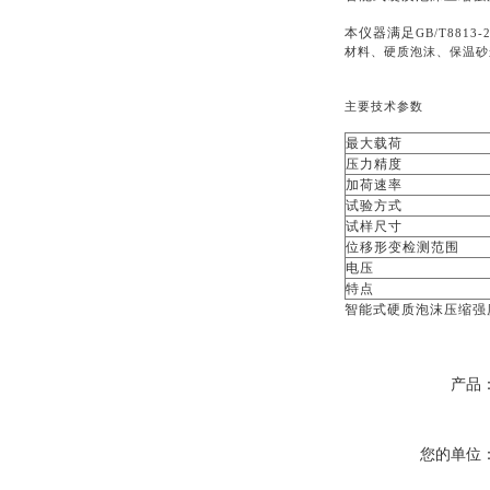
本仪器满足
GB/T88
材料、硬质泡沫、保温砂
主要技术参数
最大载荷
压力精度
加荷速率
试验方式
试样尺寸
位移形变检测范围
电压
特点
智能式硬质泡沫压缩强
产品
您的单位