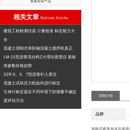
查看全部产品
相关文章
Relevant Articles
建筑工程检测仪器 计量校准 标定能力大
全
混凝土强制式单卧轴混凝土搅拌机真正
LM-21型沥青混合料Z大理论密度仪 新标
准参数价格趋势
SZR-5、6、7型沥青针入度仪
混凝土试块压力机如何进行标定
引伸计标定器在不同环境下的测量不确定
详细介绍
度评估方法
品牌
智能式硬质泡沫压缩强