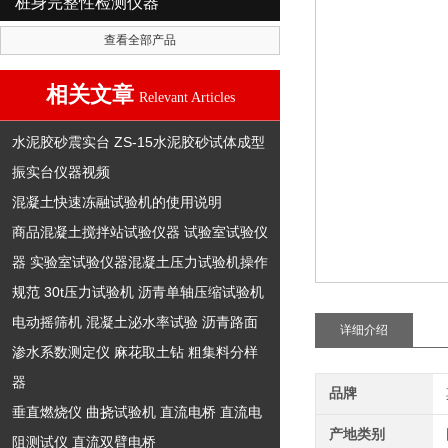
桩身完整性检测仪器
查看全部产品
相关文章
Relevant Articles
水泥胶砂震实台 ZS-15水泥胶砂试体成型
振实台仪器视频
混凝土快速冻融试验机的使用说明
商品混凝土搅拌站试验仪器 试验室试验仪
器 实验室试验仪器混凝土压力试验机操作
规范 30t压力试验机 沥青单轴压缩试验机
电动摇筛机 混凝土泌水率试验 沥青路面
详细介绍
渗水系数测定仪 麻花取土钻 粗集料分样
器
品牌
垂直燃烧仪 曲挠试验机 直流电桥 直流电
产地类别
阻测试仪 直流双臂电桥