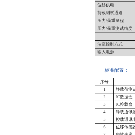
位移供电
荷载测试通道
压力
/荷重量程
压力
/荷重测试精度
油泵控制方式
输入电源
标准配置：
序号
1
静载荷测
2
JC数据盒
3
JC控载盒
4
静载通讯
5
控载通讯
6
位移传感
7
磁性表座