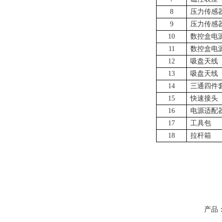
8
压力传感
9
压力传感
1
0
数控盒电
1
1
数控盒电
12
吸盘天线
13
吸盘天线
1
4
三通四件
1
5
快速接头
1
6
电源适配
1
7
工具
包
18
拉杆箱
产品