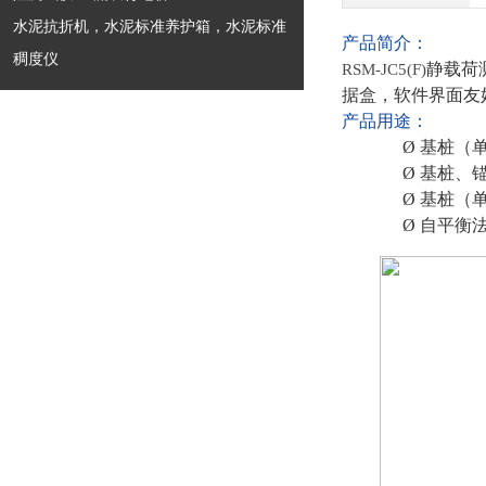
水泥抗折机，水泥标准养护箱，水泥标准
产品简介
：
稠度仪
静载荷
RSM-JC5(F)
据盒，软件界面友
产品用途：
Ø
基桩（
Ø
基桩、
Ø
基桩（
Ø
自平衡