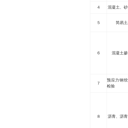
４
混凝土、砂
５
简易土
６
混凝土掺
预应力钢绞
７
检验
８
沥青、沥青