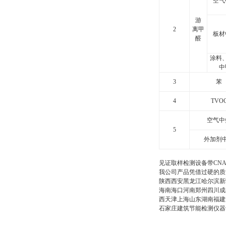
空气
游
2
离甲
板材
醛
涂料
中
3
苯
4
TVO
空气中
5
外加剂
见证取样检测设备带CN
我公司产品凭借过硬的质
陕西西安黑龙江哈尔滨新
海南海口河南郑州四川成
西天津上海山东湖南福建
石家庄建筑节能检测仪器