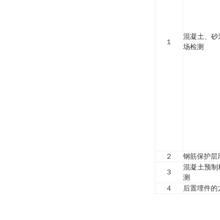
混凝土、砂
１
场检测
２
钢筋保护层
混凝土预制
３
测
４
后置埋件的