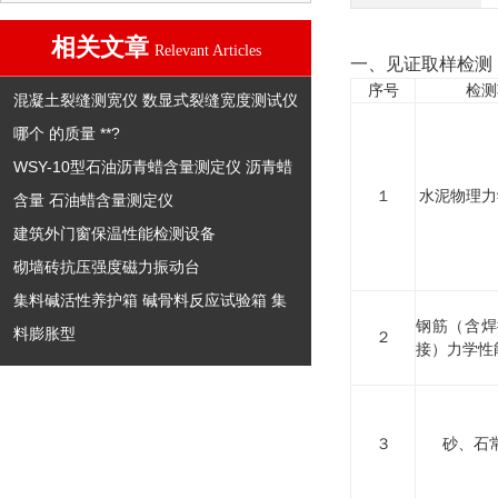
相关文章
Relevant Articles
一、见证取样检测
序号
检测
混凝土裂缝测宽仪 数显式裂缝宽度测试仪
哪个 的质量 **?
WSY-10型石油沥青蜡含量测定仪 沥青蜡
１
水泥物理力
含量 石油蜡含量测定仪
建筑外门窗保温性能检测设备
砌墙砖抗压强度磁力振动台
集料碱活性养护箱 碱骨料反应试验箱 集
钢筋（含焊
料膨胀型
２
接）力学性
３
砂、石