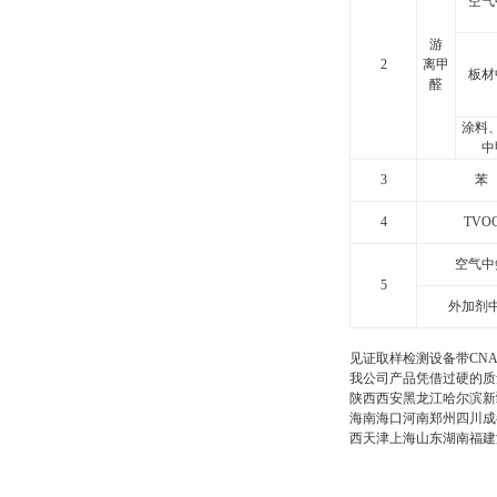
空气
游
2
离甲
板材
醛
涂料
中
3
苯
4
TVO
空气中
5
外加剂
见证取样检测设备带CN
我公司产品凭借过硬的质
陕西西安黑龙江哈尔滨新
海南海口河南郑州四川成
西天津上海山东湖南福建