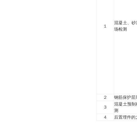
混凝土、砂
１
场检测
２
钢筋保护层
混凝土预制
３
测
４
后置埋件的