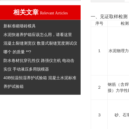
相关文章
Relevant Articles
一、见证取样检测
序号
检测
新标准砌墙砖模具
水泥快速养护箱应该怎么用，请看这里
混凝土裂缝测宽仪 数显式裂缝宽度测试仪
１
水泥物理力
哪个 的质量 **?
防水卷材抗穿孔性仪 路强仪主机 电动击
实仪 手动液压多用脱模器
40B恒温恒湿养护试验箱 混凝土水泥标准
钢筋（含焊
养护试验箱
２
接）力学性
３
砂、石