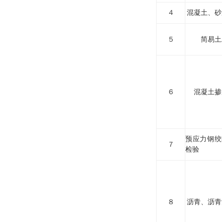
４
混凝土、砂
５
简易土
６
混凝土掺
预应力钢绞
７
检验
８
沥青、沥青