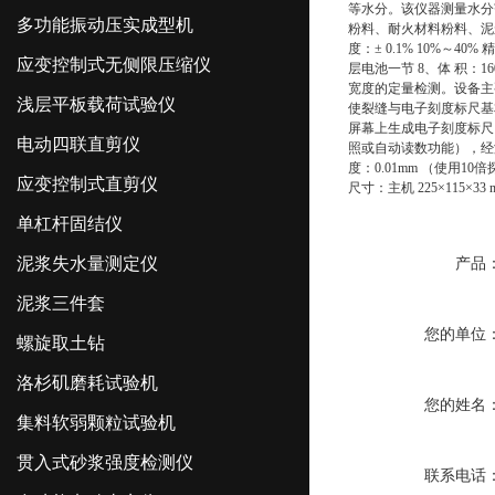
等水分。该仪器测量水分
多功能振动压实成型机
粉料、耐火材料粉料、泥浆
度：± 0.1% 10%～40
应变控制式无侧限压缩仪
层电池一节 8、体 积：1
宽度的定量检测。设备主
浅层平板载荷试验仪
使裂缝与电子刻度标尺基
屏幕上生成电子刻度标尺
电动四联直剪仪
照或自动读数功能），经济
度：0.01mm （使用10
应变控制式直剪仪
尺寸：主机 225×115×33
单杠杆固结仪
泥浆失水量测定仪
产品
泥浆三件套
您的单位
螺旋取土钻
洛杉矶磨耗试验机
您的姓名
集料软弱颗粒试验机
贯入式砂浆强度检测仪
联系电话