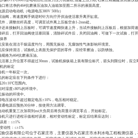
步骤
DYE-2000S型电动丝杠恒应力压力试验机 混凝土压力机 石家庄精威建筑试验仪
口将洁净的46#抗磨液压油加入油箱加至图二所示的液面高度。
源启动电动机（电源电压380V 50Hz）
油阀，将速度阀手炳逆时针方向拧开供油使活塞升离开缸底。
件，调整丝杆高度，可调至试件离上压板空余1-2mm处。
还未接触到上压板时，可调节速度阀快速上升，当试件接触到上压板后，根据加荷速
碎后，打开回油阀使活塞回落，清除碎试件后，关闭回油阀，可做下一次试验，打开
保养
安装在清洁干燥温度均匀，周围无振动，无腐蚀性气体影响环境里。
应保持清洁，试验机上表面无保护层的零件，应经常擦油，以防锈蚀。
规格为46#抗磨液压油。
活塞上升位置不得超过30mm，试验机操纵箱上装有限位标尺，箭头到限位时，应立
机的标定
验机一年标定一次。
机的标定应在下列条件下进行：
20±10℃范围内。
对湿度≤80%的环境中。
无振动的环境中。
电压波动不超过额定电压±10%，电压相对稳定。
通电源后预热30分钟，按使用方法调零。
动机重复三次加荷到zui大负荷后将负荷显示调至零点，开始标定。
机只进行进程示值相对误差，相对变动性标定，标定后结果应达到：
差：≤±1%
动性：≤±1%
试验仪器有限公司位于石家庄市，主要仪器为石家庄市水利水电工程检测仪器，