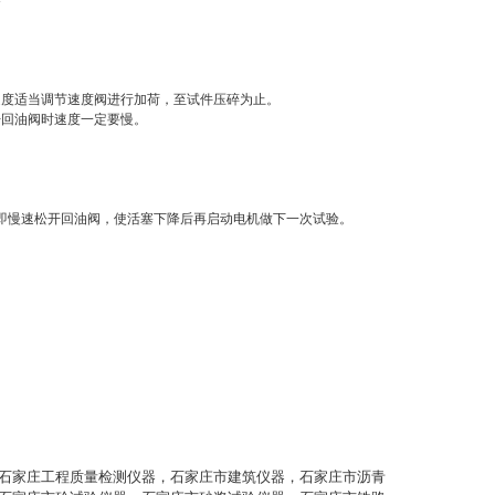
器
度适当调节速度阀进行加荷，至试件压碎为止。
回油阀时速度一定要慢。
即慢速松开回油阀，使活塞下降后再启动电机做下一次试验。
石家庄工程质量检测仪器，石家庄市建筑仪器，石家庄市沥青