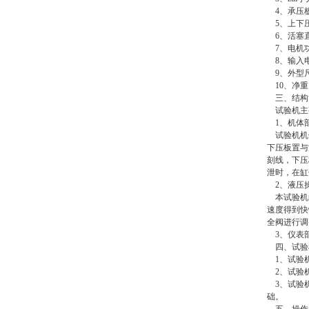
4、承压板间
5、上下压力
6、活塞直径 
7、电机功率
8、输入电压
9、外型尺寸：
10、净重：
三、结构
试验机主
1、机体
试验机机体
下压板置与
刻线，下压
泄时，在缸
2、液压
本试验机的
速度得到快
全阀进行调
3、仪表
四、试验
1、试验
2、试验机
3、试验机
础。