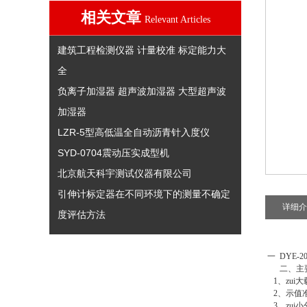
相关文章
Relevant Articles
建筑工程检测仪器 计量校准 标定能力大
全
负离子加湿器 超声波加湿器 大型超声波
加湿器
LZR-5型高低温全自动沥青针入度仪
SYD-0704震动压实成型机
北京航天科宇测试仪器有限公司
引伸计标定器在不同环境下的测量不确定
详细介
度评估方法
一
DYE
二、主要
1、zui大载
2、示值准
3、zui小