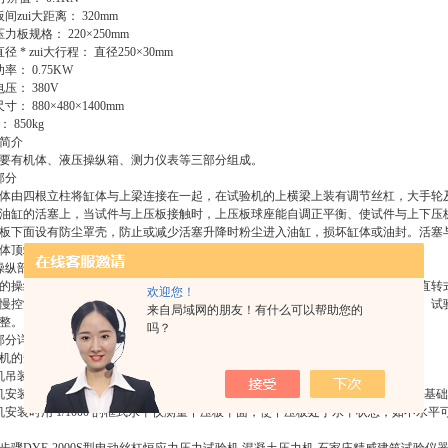
zui大距离： 320mm
板规格： 220×250mm
* zui大行程： 直径250×30mm
： 0.75KW
： 380V
 880×480×1400mm
 850kg
简介
要有机体、液压操纵箱、测力仪表等三部分组成。
部分
由四根立柱将缸体与上梁连接在一起，在试验机的上横梁上装有调节丝杠，大手轮
油缸的活塞上，当试件与上压板接触时，上压板球座能自调正平衡、使试件与上下压
板下面设有防尘罩壳，防止或减少活塞升降时粉尘进入油缸，损坏缸体或油封。活塞
体顶端有环型油槽，并有泄油通道排出，流回大油箱。
操纵部分
操纵箱主要有油箱、油泵、滤油器、电动机、速度阀、回油阀等组成，油泵为直转
欢迎您！
慢控制（该速度与安全阀为一体式），卸荷时，可转动回油阀，油缸会慢慢下降。试
来自局域网的朋友！有什么可以帮助您的
整。
吗？
部分详阅仪表说明书
机的安装
机吊装时将吊装钢丝穿入丝杆顶部的吊环螺钉内。
安装在高于地面约 20 厘米的稳固基础上，应预埋 2 只 M16 的地脚螺栓，尺寸见基
安装时用 1/1000 的框式水平仪测量下压板平面，使下压板处于水平状态，如不