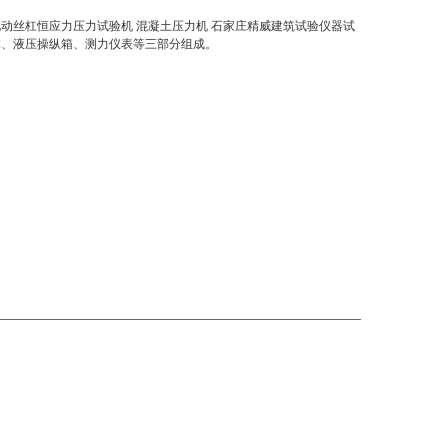
0S型电动丝杠恒应力压力试验机 混凝土压力机 石家庄精威建筑试验仪器试
体、液压操纵箱、测力仪表等三部分组成。