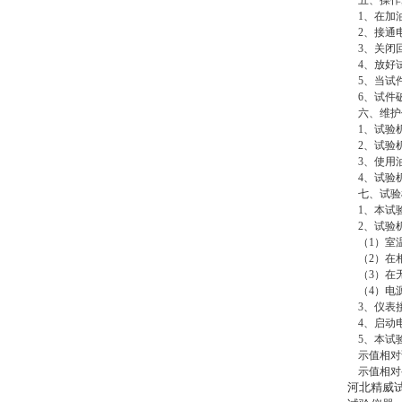
五、操作
1、在加油
2、接通电
3、关闭回
4、放好试
5、当试件
6、试件破
六、维护
1、试验机
2、试验机
3、使用油
4、试验机
七、试验
1、本试
2、试验
（1）室温
（2）在相
（3）在
（4）电源
3、仪表接
4、启动电
5、本试验
示值相对误
示值相对变
河北精威