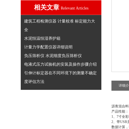
相关文章
Relevant Articles
建筑工程检测仪器 计量校准 标定能力大
全
水泥恒温恒湿养护箱
计量力学配置仪器详细说明
负压筛析仪 水泥细度负压筛析仪
电液式压力试验机的安装及操作步骤介绍
引伸计标定器在不同环境下的测量不确定
度评估方法
详细介
沥青混合料
产品性能
1、7寸全
2、带US
数据计算，