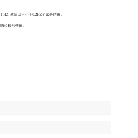
 HZ; 然后以不小于0.2HZ至试验结束。
影响位移形变值。