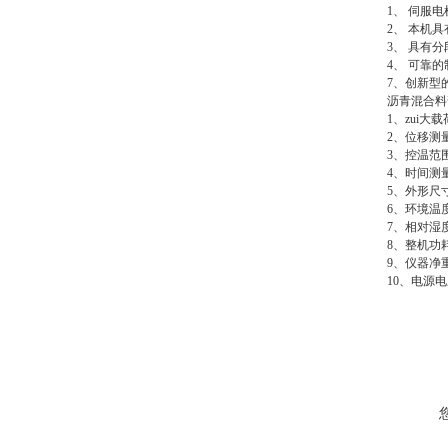
1、 伺服
2、 本机
3、 具有分
4、 可靠
7、创新型
沥青混合料
1、zui大
2、位移测量
3、控温范围及
4、时间测量
5、外形尺寸:
6、环境温
7、相对湿
8、整机功
9、仪器净重
10、电源电压