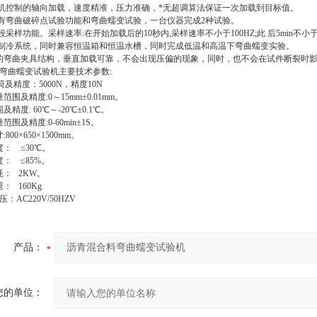
电机控制的轴向加载，速度精准，压力准确，*无超调算法保证一次加载到目标值。
具有弯曲破碎点试验功能和弯曲蠕变试验，一台仪器完成2种试验。
段采样功能。采样速率:在开始加载后的10秒内,采样速率不小于100HZ;此 后5min不小于1
的制冷系统，同时兼容恒温箱和恒温水槽，同时完成低温和高温下弯曲蠕变实验。
的弯曲夹具结构，垂直加载可靠，不会出现压偏的现象，同时，也不会在试件断裂时
弯曲蠕变试验机
主要技术参数:
载荷及精度：5000N，精度10N
范围及精度:0～15mm±0.01mm。
精度: 60℃～-20℃±0.1℃。
范围及精度:0-60min±1S。
800×650×1500mm。
度： ≤30℃。
度： ≤85%。
耗： 2KW。
： 160Kg
：AC220V/50HZV
产品：
您的单位：