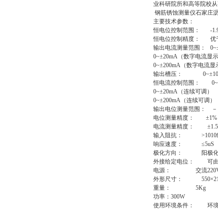
业科研院所和高等院校从
钢筋锈蚀测量仪石家庄
主要技术参数：
恒电位控制范围： -1.99
恒电位控制精度： 优于1
输出电流测量范围： 0~
0~±20mA（数字电流显
0~±200mA（数字电流显
输出槽压： 0~±10
恒电流控制范围： 0~
0~±20mA（连续可调）
0~±200mA（连续可调）
输出电位测量范围： －1
电位测量精度： ±1%
电流测量精度： ±1.5
输入阻抗： >1010
响应速度： ≤5uS
极化方向： 阳极化
外接给定电位： 可由
电源： 交流220V±1
外形尺寸： 550×210
重量： 5Kg
功率：300W
使用环境条件： 环境温度