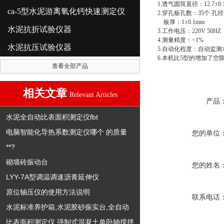
1.透气圆筒直径：12.7±0.
ca-5型水泥游离氧化钙快速测定仪
2.穿孔板孔数：35个 孔径：
板厚：1±0.1mm
水泥抗折试验仪器
3.工作电压：220V 50HZ
4.测量精度：<1%
水泥抗压试验仪器
5.自动化程度：自动监测
6.本机比5型的增加了空
查看全部产品
相关文章
Relevant Articles
产品
水泥全自动比表面积测定仪fbt
电脑智能化导热系数测定仪哪个 的质量
您的单位
**?
砌墙砖振动台
您的姓名
LYY-7A型调温调速沥青延伸仪
原位轴压仪的使用方法说明
联系电话
水泥标准养护箱,水泥胶砂振实台,全自动
比表面积测定仪,强制式混凝土单卧轴搅拌