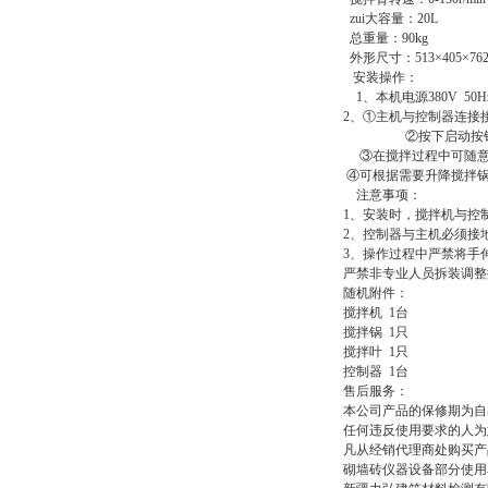
zui大容量：20L
总重量：90kg
外形尺寸：513×405×76
安装操作：
1
、本机电源380V 
2
、
①
主机与控制器连接
②
按下启动按
③
在搅拌过程中可随
④
可根据需要升降搅拌
注意事项：
1
、安装时，搅拌机与控
2
、控制器与主机必须接
3
、操作过程中严禁将手
严禁非专业人员拆装调整
随机附件：
搅拌机 1台
搅拌锅 1只
搅拌叶 1只
控制器 1台
售后服务：
本公司产品的保修期为自
任何违反使用要求的人为
凡从经销代理商处购买产
砌墙砖仪器设备部分使用