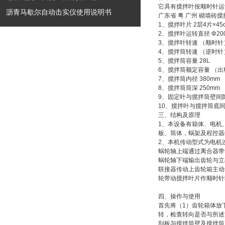
它具有搅拌叶按顺时针运
沥青马歇尔自动击实仪使用说明书
广东省 粤 广州 砌墙砖
1
、搅拌叶片
2
层
4
片
×45
2
、搅拌叶运转直径
Φ20
3
、搅拌叶转速
（顺时针
4
、搅拌筒转速
（逆时针
5
、搅拌筒容量
28L
6
、搅拌筒额定容量
（出
7
、搅拌筒内径
380mm
8
、搅拌筒筒深
250mm
9
、固定叶与搅拌筒壁间
10
、搅拌叶与搅拌筒底
三、
结构及原理
1
、本设备有箱体、电机
板、筒体，蜗架及程控器
2
、本机传动型式为电机
蜗轮轴上端通过离合器带
蜗轮轴下端输出齿轮与立
联接器传动上齿轮箱主动
轮带动搅拌叶片作顺时针
四、
操作与使用
首先将（
1
）齿轮箱体放
转，检查转向是否与所述
刮板与搅拌筒壁及搅拌筒