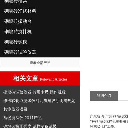
砌墙砖模具
砌墙砖净浆材料
砌墙砖振动台
砌墙砖搅拌机
砌墙砖试模
砌墙砖试验仪器
查看全部产品
相关文章
Relevant Articles
砌墙砖试验仪器 砖用卡尺 操作规程
详细介绍
维卡软化点测试仪河北省建设厅明确规定
检测仪器项目
广东省 粤 广州 砌墙砖
裂缝测深仪 2011产品
*种砌墙砖搅拌机
主要用
砌墙砖抗压强度 试样制备试模
粉末状搅拌工作。