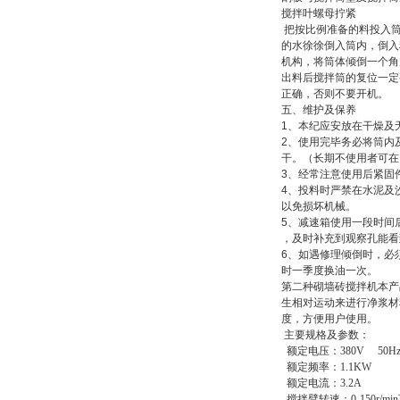
搅拌叶螺母拧紧
把按比例准备的料投入
的水徐徐倒入筒内，倒入
机构，将筒体倾倒一个角
出料后搅拌筒的复位一定
正确，否则不要开机。
五、
维护及保养
1
、本纪应安放在干燥及
2
、使用完毕务必将筒内
干。（长期不使用者可在
3
、经常注意使用后紧固
4
、投料时严禁在水泥及
以免损坏机械。
5
、减速箱使用一段时间
，及时补充到观察孔能看
6
、如遇修理倾倒时，必
时一季度换油一次。
第二种砌墙砖搅拌机
本产
生相对运动来进行净浆材
度，方便用户使用。
主要规格及参数：
额定电压：380V 50H
额定频率：1.1KW
额定电流：3.2A
搅拌臂转速：0-150r/m