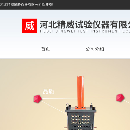
河北精威试验仪器有限公司欢迎您!
首页
公司介绍