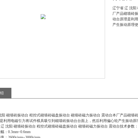
辽宁省 辽 沈
厂产品砌墙砖振动
动台原理是利
产生振动原理
绍
 沈阳 砌墙砖振动台 程控式砌墙砖磁盘振动台 砌墙砖磁力振动台 震动台
本厂产品砌墙砖振
是利用电磁引力将试件模具吸引到砌墙砖振动台台面上，然后利用偏心轮产生振动原
 辽 沈阳 砌墙砖振动台 程控式砌墙砖磁盘振动台 砌墙砖磁力振动台 震动台
技术参数
幅：0.3mm~0.6mm
：2600r/min~3000r/min