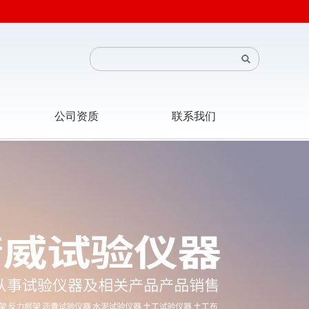
公司资质
联系我们