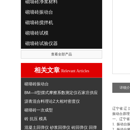
砌墙砖净浆材料
砌墙砖振动台
砌墙砖搅拌机
砌墙砖试模
砌墙砖试验仪器
查看全部产品
相关文章
Relevant Articles
砌墙砖振动台
详细介
BM—II型摆式摩擦系数测定仪石家庄供应
沥青混合料理论Z大相对密度仪
辽宁省 辽
砌墙砖一次成型
振动台原理
砖 抗压 模具
一、
辽宁省
1. 振动台振
混凝土回弹仪 砂浆回弹仪 砖回弹仪 回弹
2. 振动台频率