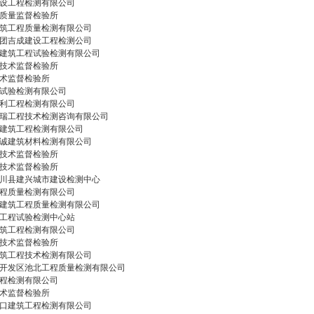
设工程检测有限公司
质量监督检验所
筑工程质量检测有限公司
团吉成建设工程检测公司
建筑工程试验检测有限公司
技术监督检验所
术监督检验所
试验检测有限公司
利工程检测有限公司
瑞工程技术检测咨询有限公司
建筑工程检测有限公司
诚建筑材料检测有限公司
技术监督检验所
技术监督检验所
川县建兴城市建设检测中心
程质量检测有限公司
建筑工程质量检测有限公司
工程试验检测中心站
筑工程检测有限公司
技术监督检验所
筑工程技术检测有限公司
开发区池北工程质量检测有限公司
程检测有限公司
术监督检验所
口建筑工程检测有限公司