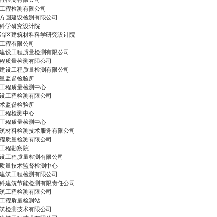
程检测有限公司
工程检测有限公司
方圆建设检测有限公司
科学研究设计院
治区建筑材料科学研究设计院
工程有限公司
建设工程质量检测有限公司
程质量检测有限公司
建设工程质量检测有限公司
量监督检验所
工程质量检测中心
设工程检测有限公司
术监督检验所
工程检测中心
工程质量检测中心
筑材料检测技术服务有限公司
程质量检测有限公司
工程勘察院
设工程质量检测有限公司
质量技术监督检测中心
建筑工程检测有限公司
科建筑节能检测有限责任公司
筑工程检测有限公司
工程质量检测站
筑检测技术有限公司