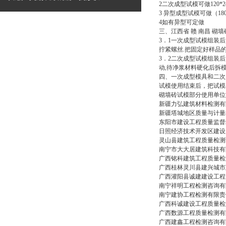
2二次成型试模可做120
3 异型成型试模可做（18
4如有异型可定做
三、
江西省 赣 南昌 砌
3．1一次成型试模组装后
拧紧螺丝.把固定好样品
3．2二次成型试模组装后
动,待净浆材料硬化后拆
四、一次成型模具和二次
试模使用结束后，把试模
砌墙砖试模部分使用单位
新疆力弘建筑材料检测有
新疆塔城地区质量与计量
东阳市建设工程质量监督
日照经济技术开发区建设
灵山县建筑工程质量检测
南宁市大大居建筑科技有
广西铭科建筑工程质量检
广西桂林灵川县建兴城市
广西灌阳县诚建建设工程
南宁祥明工程检测咨询有
南宁建协工程检测有限责
广西科诚建设工程质量检
广西数源工程质量检测有
广西建鑫工程检测咨询有