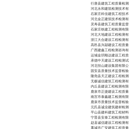
行唐县建筑工程质量检测
河北永和建筑检测技术有
石家庄科佳建筑工程技术
河北金正建筑技术检测有
灵寿县建筑工程质量监督
石家庄铁建工程检测有限
河北大地建设工程检测有
浙江大合建设工程检测有
高邑县兴鄗建设工程质量
广西建鑫工程检测咨询有
运城金玥顺达建设工程质
承德中天建设工程检测试
河北恒山建设集团有限公
固安县质量技术监督检验
隆尧县天正建设工程检测
无极诚信建筑工程检测有
内丘县建设工程检测有限
鹿泉市正捷建设工程质量
南宫市泰鑫建工检测有限
鹿泉市质量技术监督检验
元氏县诚业建筑建材检测
平山县建科建筑工程材料
宁晋县安泰工程检测有限
赵县诚信建设工程检测有
藁城市广安建筑工程质量