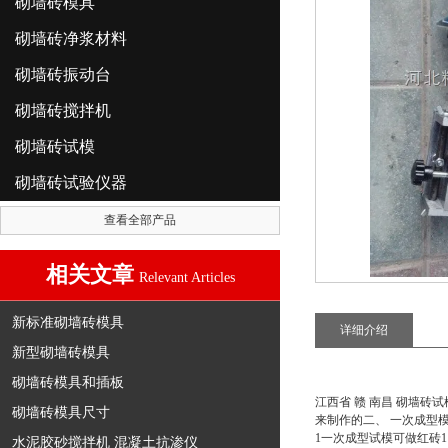
砌墙砖模具
砌墙砖净浆材料
砌墙砖振动台
砌墙砖搅拌机
砌墙砖试模
砌墙砖试验仪器
查看全部产品
相关文章
Relevant Articles
新标准砌墙砖模具
详细介绍
新型砌墙砖模具
砌墙砖模具和插板
江西省 赣 南昌 砌墙砖
砌墙砖模具尺寸
来制作的二、 一次成型
1一次成型试模可做红砖11
水泥胶砂搅拌机 混凝土抗渗仪